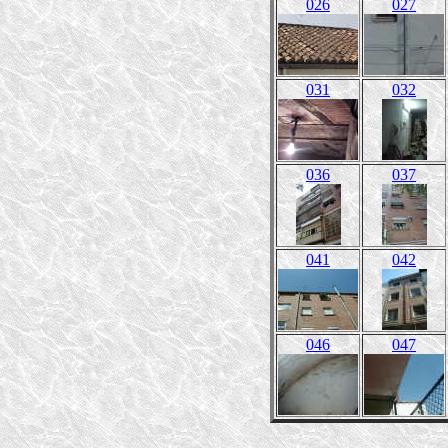
026
027
031
032
036
037
041
042
046
047