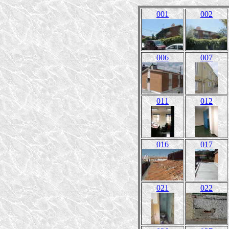
001
002
006
007
011
012
016
017
021
022